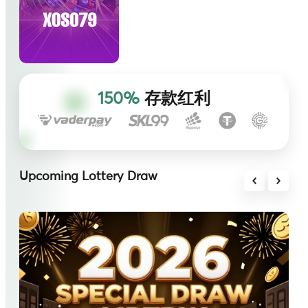
150%
存款红利
Upcoming Lottery Draw