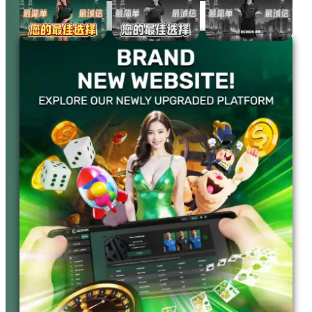
Ong*******
33,800
AG 游戏
马币
M-sports
King********
2,800
新币
Gem*****
8,370
AG 游戏
马币