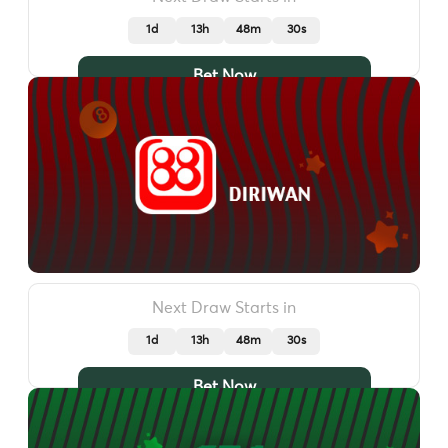
1d
13h
48m
27s
Bet Now
Next Draw Starts in
1d
13h
48m
27s
Bet Now