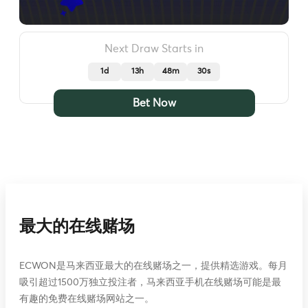
Next Draw Starts in
1d
13h
48m
27s
Bet Now
最大的在线赌场
ECWON是马来西亚最大的在线赌场之一，提供精选游戏。每月
吸引超过1500万独立投注者，马来西亚手机在线赌场可能是最
有趣的免费在线赌场网站之一。