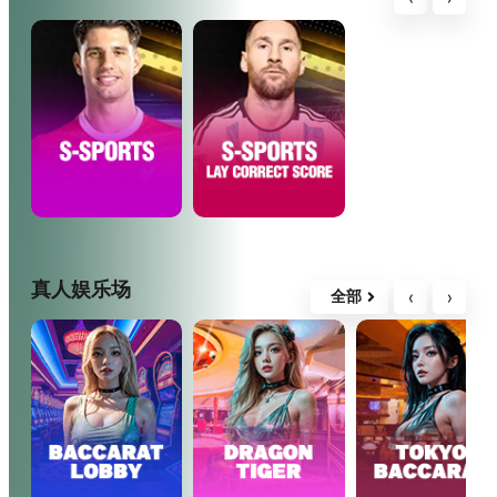
真人娱乐场
‹
›
全部