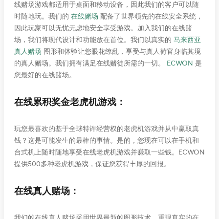
线赌场游戏都适用于桌面和移动设备，因此我们的客户可以随
时随地玩。我们的
在线赌场
配备了世界领先的在线安全系统，
因此玩家可以无忧无虑地安全享受游戏。加入我们的在线赌
场，我们将现代设计和功能放在首位。我们以真实的
马来西亚
真人赌场
图形和体验让您眼花缭乱，享受与真人荷官身临其境
的真人赌场。我们拥有满足在线赌徒所需的一切。
ECWON
是
您最好的在线赌场。
在线累积奖金老虎机游戏：
玩您最喜欢的基于全球特许经营权的老虎机游戏并从中赢取真
钱？这是可能发生的最棒的事情。是的，您现在可以在手机和
台式机上随时随地享受在线老虎机游戏并赚取一些钱。ECWON
提供500多种老虎机游戏，保证您获得丰厚的回报。
在线真人赌场：
我们的在线真人赌场采用世界最新的图形技术，重现真实的在