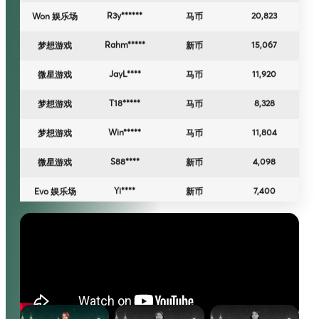
T18*****
8,328
梦想游戏
马币
Win*****
11,804
梦想游戏
马币
S88****
4,098
微星游戏
新币
Yi****
7,400
Evo 娱乐场
新币
M-sports
Jin******
38,153
新币
Gem*****
60,328
梦想游戏
马币
Granen*****
11,300
梦想游戏
新币
88Lus****
4,026
微星游戏
新币
❮
❯
Ceci******
17,100
Evo 娱乐场
马币
M-sports
Neo******
8,253
新币
Hr*******
3,006
性感百家乐
马币