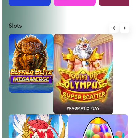
Slots