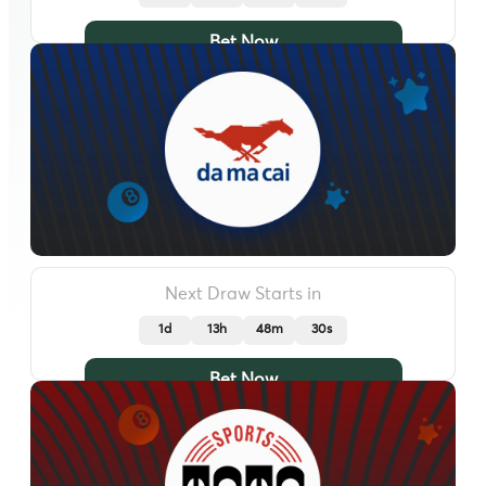
Bet Now
Next Draw Starts in
1d
13h
48m
27s
Bet Now