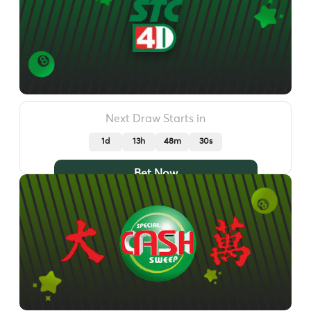
Next Draw Starts in
1d
13h
48m
27s
Bet Now