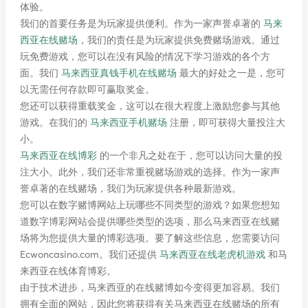
体验。
我们的首要任务是为玩家提供便利。作为一家声誉卓著的
马来
西亚在线赌场
，我们的责任是为玩家提供免费赌场游戏。通过
玩免费游戏，您可以在没有风险的情况下学习游戏的各个方
面。我们
马来西亚真钱手机在线赌场
最大的好处之一是，您可
以无需任何存款即可赢取奖金。
您还可以获得重载奖金，这可以在很大程度上激励您参与其他
游戏。在我们的
马来西亚手机赌场
注册，即可获得大量投注大
小。
马来西亚在线博彩
的一个非凡之处在于，您可以访问大量的投
注大小。此外，我们还非常重视赌场游戏的选择。作为一家声
誉卓著的在线赌场，我们为玩家提供各种最新游戏。
您可以在数字赌博网站上玩哪些不同类型的游戏？如果您想知
道数字博彩网站会提供哪些类型的选项，那么马来西亚在线赌
场将为您提供大量的博彩选项。要了解这些信息，您需要访问
Ecwoncasino.com。我们还提供
马来西亚在线老虎机游戏
和马
来西亚在线体育博彩。
由于技术进步，马来西亚的在线赌博如今变得更加容易。我们
拥有全面的网站，因此您将获得有关马来西亚在线赌场的所有