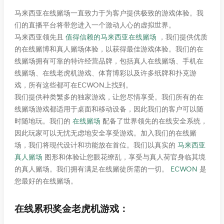
马来西亚在线赌场一直致力于为客户提供极致的游戏体验。我
们的直播平台将带您进入一个激动人心的虚拟世界。
马来西亚领先且
值得信赖的马来西亚在线赌场
，我们提供优质
的在线赌博和真人赌场体验，以获得最佳游戏体验。我们的在
线赌场拥有可靠的特许经营品牌，包括真人在线赌场、手机在
线赌场、在线老虎机游戏、体育博彩以及许多纸牌和扑克游
戏，所有这些都可在ECWON上找到。
我们提供种类繁多的独家游戏，让您尽情享受。我们所有的在
线赌场游戏都适用于桌面和移动设备，因此我们的客户可以随
时随地玩。我们的
在线赌场
配备了世界领先的在线安全系统，
因此玩家可以无忧无虑地安全享受游戏。加入我们的在线赌
场，我们将现代设计和功能放在首位。我们以真实的
马来西亚
真人赌场
图形和体验让您眼花缭乱，享受与真人荷官身临其境
的真人赌场。我们拥有满足在线赌徒所需的一切。
ECWON
是
您最好的在线赌场。
在线累积奖金老虎机游戏：