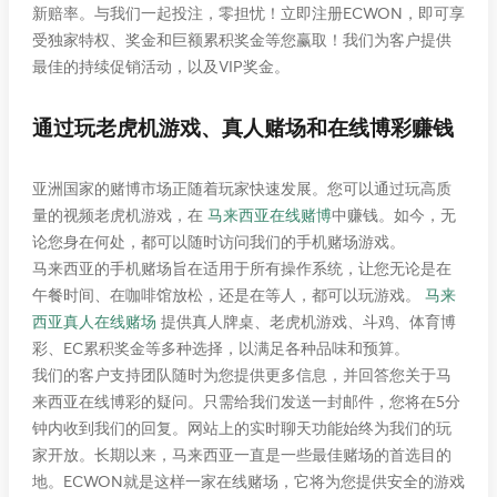
新赔率。与我们一起投注，零担忧！立即注册ECWON，即可享
受独家特权、奖金和巨额累积奖金等您赢取！我们为客户提供
最佳的持续促销活动，以及VIP奖金。
通过玩老虎机游戏、真人赌场和在线博彩赚钱
亚洲国家的赌博市场正随着玩家快速发展。您可以通过玩高质
量的视频老虎机游戏，在
马来西亚在线赌博
中赚钱。如今，无
论您身在何处，都可以随时访问我们的手机赌场游戏。
马来西亚的手机赌场旨在适用于所有操作系统，让您无论是在
午餐时间、在咖啡馆放松，还是在等人，都可以玩游戏。
马来
西亚真人在线赌场
提供真人牌桌、老虎机游戏、斗鸡、体育博
彩、EC累积奖金等多种选择，以满足各种品味和预算。
我们的客户支持团队随时为您提供更多信息，并回答您关于马
来西亚在线博彩的疑问。只需给我们发送一封邮件，您将在5分
钟内收到我们的回复。网站上的实时聊天功能始终为我们的玩
家开放。长期以来，马来西亚一直是一些最佳赌场的首选目的
地。ECWON就是这样一家在线赌场，它将为您提供安全的游戏