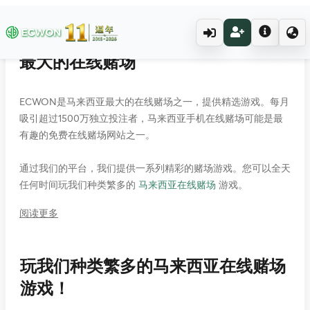
最大的在线赌场
ECWON是马来西亚最大的在线赌场之一，提供精选游戏。每月
吸引超过1500万独立投注者，马来西亚手机在线赌场可能是最
有趣的免费在线赌场网站之一。
通过我们的平台，我们提供一系列精彩的赌场游戏。您可以全天
任何时间玩我们种类繁多的
马来西亚在线赌场
游戏。
阅读更多
玩我们种类繁多的马来西亚在线赌场
游戏！