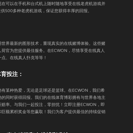
现在可以在手机和台式机上随时随地享受在线老虎机游戏并
提供500多种老虎机游戏，保证您获得丰厚的回报。
用世界最新的图形技术，重现真实的在线赌博体验。这些赌
人荷官为您提供最佳服务。在ECWON，尽情享受在线真人
一点、在线真人扑克等等！
体育投注：
动有某种热爱，无论是足球还是篮球。在ECWON，我们希
动的同时获得回报。我们的在线体育博彩拥有与世界各地主
新赔率。与我们一起投注，零担忧！立即注册ECWON，即
和巨额累积奖金等您赢取！我们为客户提供最佳的持续促销