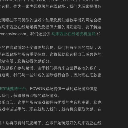
的选择。作为一家声誉卓著的在线赌场，我们为玩家提供各
上玩哪些不同类型的游戏？如果您想知道数字博彩网站会提
么马来西亚在线赌场将为您提供大量的博彩选项。要了解这
ncasino.com。我们还提供
马来西亚在线老虎机游戏
和
。
亚的在线赌博如今变得更加容易。我们拥有全面的网站，因
亚在线赌场的所有重要信息。这将帮助您选择自己感兴趣的
网站注册，您将获得奖励积分。
以鼓励客户参与赌博。由于我们拥有来自世界各地的客户，
持透明。我们与一些知名的国际银行合作，因此现在汇款更
佳在线赌博平台
。ECWON赌场提供一系列赌场游戏供您
入我们，获得最有回报的赌场游戏。
娱乐自己。这里的所有游戏都拥有优质的声音和主题。您也
游戏中试试手气。现在就加入我们，就有机会赢取奖励。在
吗！别再浪费时间思考了。立即开始玩最好的马来西亚在线