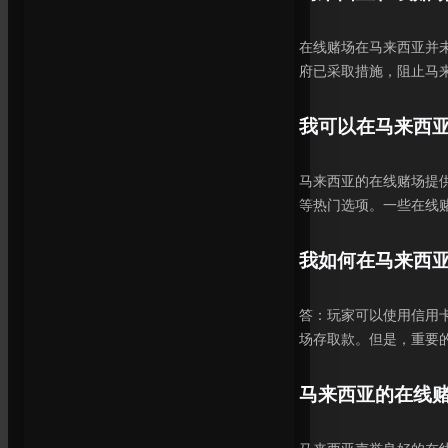
在线赌场在马来西亚并
府已采取措施，阻止马
我可以在马来西
马来西亚的在线赌场提
等热门选项。一些在线
我如何在马来西
答：玩家可以使用信用
场存取款。但是，重要
马来西亚的在线