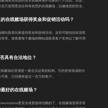
线赌场采用先进的安全措施来保护玩家的个人信息。但是，
并且只使用受信任和有执照的在线赌场，以确保您的安全。
亚的在线赌场获得奖金和促销活动吗？
场都向新老玩家提供奖金和促销活动。这些可能包括欢迎奖
转等等。请查看每个赌场的网站或联系客户支持以了解可用
是否具有合法地位？
N在线赌场在亚洲是一家合法运营的机构。它的所有组成部分
全可靠，已经拥有超过一百万的客户。
和最好的在线赌场？
woncasino更安全或更值得信赖的了。在线赌场变得非常