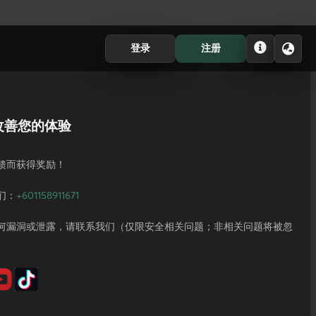
登录
注册
改善您的体验
馈而获得奖励！
我们：
+601158911671
何漏洞或泄露，请联系我们（仅限安全相关问题；非相关问题将被忽