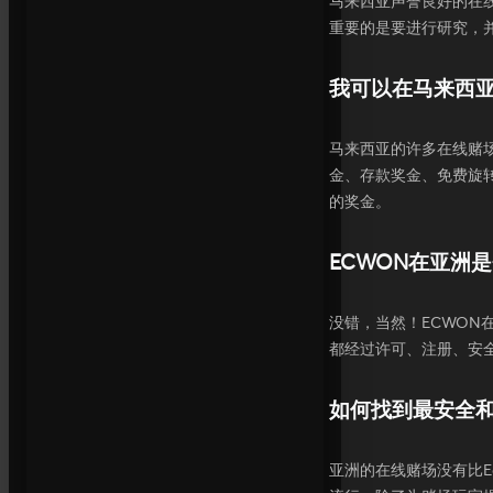
马来西亚声誉良好的在
重要的是要进行研究，
我可以在马来西
马来西亚的许多在线赌
金、存款奖金、免费旋
的奖金。
ECWON在亚洲
没错，当然！ECWO
都经过许可、注册、安
如何找到最安全
亚洲的在线赌场没有比Ec