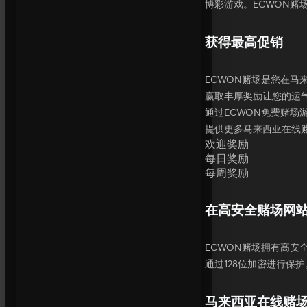
博彩游戏。ECWON赌
获得最高促销
ECWON赌场是您在
赢取丰厚奖励让您的运
通过ECWON免费赌
提供更多马来西亚在线
欢迎奖励
每日奖励
每周奖励
在高安全赌场网
ECWON赌场拥有高
通过128位加密进行保护
马来西亚在线赌